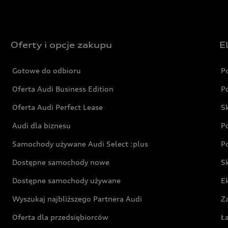
Oferty i opcje zakupu
E
Gotowe do odbioru
P
Oferta Audi Business Edition
P
Oferta Audi Perfect Lease
S
Audi dla biznesu
P
Samochody używane Audi Select :plus
P
Dostępne samochody nowe
S
Dostępne samochody używane
E
Wyszukaj najbliższego Partnera Audi
Z
Oferta dla przedsiębiorców
Ł