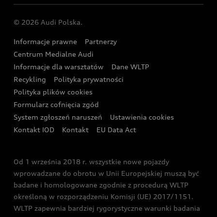
Centrum napraw powypadkowych
Dostępne samochody używane
Audi Nuvolari
Skonfiguruj swoje Audi z napędem plug-in hybrid
Skonfiguruj swój model z Ekspertem Audi
© 2026 Audi Polska.
Gwarancja
Wyszukaj najbliższego Partnera Audi
Audi Sport Festiwal
Eksperci elektromobilności Audi
Informacje prawne
Partnerzy
Akcje serwisowe Audi
Oferta dla przedsiębiorców
Audi i Muzeum Sztuki Nowoczesnej w Warszawie
Centrum Medialne Audi
Zasięg
Katalog online akcesoriów
Oferta dla klientów prywatnych
Informacje dla warsztatów
Dane WLTP
Audi driving experience
Ładowanie
Recykling
Polityka prywatności
Kalkulator rat
Audi quattro Cup
Polityka plików cookies
Formularz cofnięcia zgód
Ubezpieczenie
Audi i Puchar Świata w Skokach Narciarskich w
System zgłoszeń naruszeń
Ustawienia cookies
Zakopanem
Świat Audi RS
Kontakt IOD
Kontakt
EU Data Act
Audi driving experience
Od 1 września 2018 r. wszystkie nowe pojazdy
Audi exclusive
wprowadzane do obrotu w Unii Europejskiej muszą być
badane i homologowane zgodnie z procedurą WLTP
określoną w rozporządzeniu Komisji (UE) 2017/1151.
WLTP zapewnia bardziej rygorystyczne warunki badania