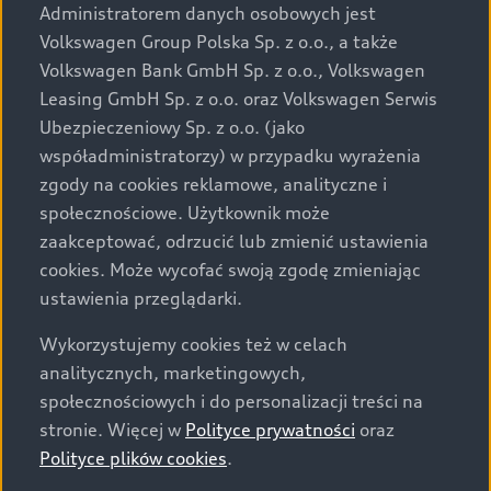
przewidzianej na rynek polski. Zamieszczone zdjęcia
Administratorem danych osobowych jest
mogą przedstawiać wyposażenie opcjonalne, dostępne
Volkswagen Group Polska Sp. z o.o., a także
za dopłatą. Wiążące ustalenie ceny, wyposażenia i
Volkswagen Bank GmbH Sp. z o.o., Volkswagen
specyfikacji pojazdu następują w umowie sprzedaży, a
Leasing GmbH Sp. z o.o. oraz Volkswagen Serwis
określenie parametrów technicznych zawiera
Ubezpieczeniowy Sp. z o.o. (jako
świadectwo homologacji typu pojazdu. Zastrzegamy
współadministratorzy) w przypadku wyrażenia
sobie prawo do zmian i pomyłek. Wszelkie informacje
zgody na cookies reklamowe, analityczne i
prezentowane na stronie są aktualne na dzień ich
społecznościowe. Użytkownik może
zamieszczania. W celu uzyskania najnowszych
zaakceptować, odrzucić lub zmienić ustawienia
informacji prosimy kontaktować się z Partnerem Marki
cookies. Może wycofać swoją zgodę zmieniając
Audi.
ustawienia przeglądarki.
Wszystkie produkowane obecnie samochody marki Audi
Wykorzystujemy cookies też w celach
są wykonywane z materiałów spełniających pod
analitycznych, marketingowych,
względem możliwości odzysku i recyklingu wymagania
społecznościowych i do personalizacji treści na
określone w normie ISO 22628 i są zgodne z
stronie. Więcej w
Polityce prywatności
oraz
europejskimi świadectwami homologacji wydanymi wg
Polityce plików cookies
.
dyrektywy 2005/64/WE. Volkswagen Group Polska sp. z
o.o. podlega obowiązkowi zapewnienia wszystkim