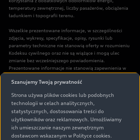
korzystania z dodatkowych odbiorników energii,
temperatury zewnętrznej, liczby pasażerów, obciążenia
ładunkiem i topografii terenu.
Wszelkie prezentowane informacje, w szczególności
zdjęcia, wykresy, specyfikacje, opisy, rysunki lub
parametry techniczne nie stanowią oferty w rozumieniu
Kodeksu cywilnego oraz nie są wiążące i mogą ulec
zmianie bez wcześniejszego powiadomienia.
Prezentowane informacje nie stanowią zapewnienia w
rozumieniu art. 5561§2 Kodeksu cywilnego oraz art.
Szanujemy Twoją prywatność
43b ust. 2 pkt 2 lit. a-c Ustawy o prawach konsumenta.
Strona używa plików cookies lub podobnych
Podane kwoty są rekomendowane i obejmują podatek
technologii w celach analitycznych,
VAT (23%), chyba że inaczej zaznaczono.
statystycznych, dostosowania treści do
użytkowników oraz reklamowych. Umożliwiamy
Audi zastrzega sobie możliwość wprowadzenia zmian w
ich umieszczanie naszym zewnętrznym
prezentowanych wersjach. Przedstawione detale
dostawcom wskazanym w Polityce cookies.
wyposażenia mogą różnić się od specyfikacji