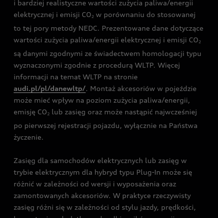
i bardziej realistyczne wartości zużycia paliwa/energii
elektrycznej i emisji CO
w porównaniu do stosowanej
2
to tej pory metody NEDC. Prezentowane dane dotyczące
wartości zużycia paliwa/energii elektrycznej i emisji CO
2
są danymi zgodnymi ze świadectwem homologacji typu
wyznaczonymi zgodnie z procedurą WLTP. Więcej
informacji na temat WLTP na stronie
audi.pl/pl/danewltp/
. Montaż akcesoriów w pojeździe
może mieć wpływ na poziom zużycia paliwa/energii,
emisję CO
lub zasięg oraz może nastąpić najwcześniej
2
po pierwszej rejestracji pojazdu, wyłącznie na Państwa
życzenie.
Zasięg dla samochodów elektrycznych lub zasięg w
trybie elektrycznym dla hybryd typu Plug-In może się
różnić w zależności od wersji i wyposażenia oraz
zamontowanych akcesoriów. W praktyce rzeczywisty
zasięg różni się w zależności od stylu jazdy, prędkości,